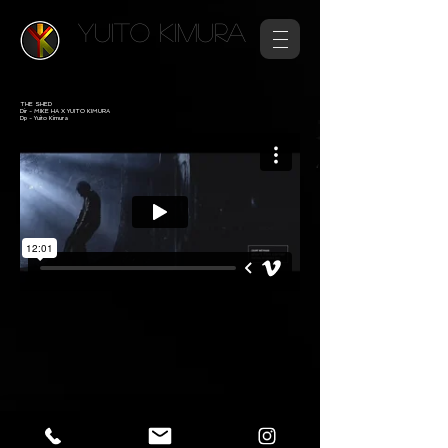
YUITO KIMURA
THE SHED
Dir - MIKE HA X YUITO KIMURA
Dp - Yuito Kimura